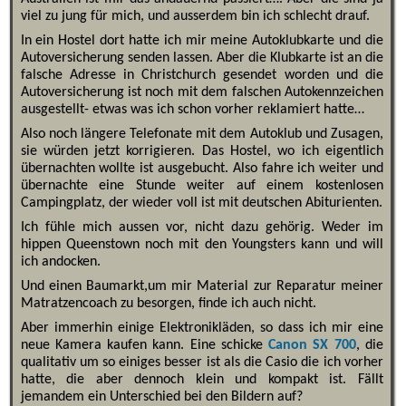
viel zu jung für mich, und ausserdem bin ich schlecht drauf.
In ein Hostel dort hatte ich mir meine Autoklubkarte und die
Autoversicherung senden lassen. Aber die Klubkarte ist an die
falsche Adresse in Christchurch gesendet worden und die
Autoversicherung ist noch mit dem falschen Autokennzeichen
ausgestellt- etwas was ich schon vorher reklamiert hatte…
Also noch längere Telefonate mit dem Autoklub und Zusagen,
sie würden jetzt korrigieren. Das Hostel, wo ich eigentlich
übernachten wollte ist ausgebucht. Also fahre ich weiter und
übernachte eine Stunde weiter auf einem kostenlosen
Campingplatz, der wieder voll ist mit deutschen Abiturienten.
Ich fühle mich aussen vor, nicht dazu gehörig. Weder im
hippen Queenstown noch mit den Youngsters kann und will
ich andocken.
Und einen Baumarkt,um mir Material zur Reparatur meiner
Matratzencoach zu besorgen, finde ich auch nicht.
Aber immerhin einige Elektronikläden, so dass ich mir eine
neue Kamera kaufen kann. Eine schicke
Canon SX 700
, die
qualitativ um so einiges besser ist als die Casio die ich vorher
hatte, die aber dennoch klein und kompakt ist. Fällt
jemandem ein Unterschied bei den Bildern auf?