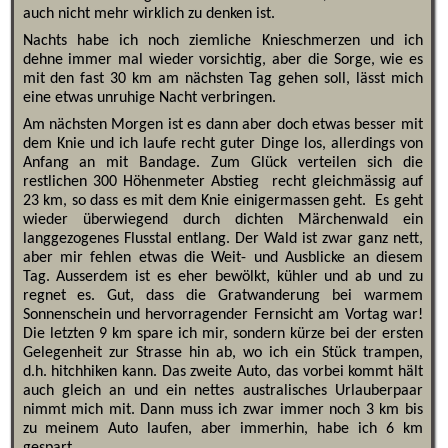
auch nicht mehr wirklich zu denken ist.
Nachts habe ich noch ziemliche Knieschmerzen und ich
dehne immer mal wieder vorsichtig, aber die Sorge, wie es
mit den fast 30 km am nächsten Tag gehen soll, lässt mich
eine etwas unruhige Nacht verbringen.
Am nächsten Morgen ist es dann aber doch etwas besser mit
dem Knie und ich laufe recht guter Dinge los, allerdings von
Anfang an mit Bandage. Zum Glück verteilen sich die
restlichen 300 Höhenmeter Abstieg recht gleichmässig auf
23 km, so dass es mit dem Knie einigermassen geht. Es geht
wieder überwiegend durch dichten Märchenwald ein
langgezogenes Flusstal entlang. Der Wald ist zwar ganz nett,
aber mir fehlen etwas die Weit- und Ausblicke an diesem
Tag. Ausserdem ist es eher bewölkt, kühler und ab und zu
regnet es. Gut, dass die Gratwanderung bei warmem
Sonnenschein und hervorragender Fernsicht am Vortag war!
Die letzten 9 km spare ich mir, sondern kürze bei der ersten
Gelegenheit zur Strasse hin ab, wo ich ein Stück trampen,
d.h. hitchhiken kann. Das zweite Auto, das vorbei kommt hält
auch gleich an und ein nettes australisches Urlauberpaar
nimmt mich mit. Dann muss ich zwar immer noch 3 km bis
zu meinem Auto laufen, aber immerhin, habe ich 6 km