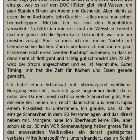
einzige, was es auf den DOC-Hütten gibt, sind Wasser, ein
paar Stunden Strom am Abend und Gasherde. Aber nichts zu
essen, keine Kochtöpfe, kein Geschirr – alles muss man selber
hochschleppen. Mei,bin ich da von den Alpenhütten
verwöhnt. Da hätte ich mir erst mal ein Weissbier bestellt
und mir genüsslich die Speisekarte betrachtet, was mir am
meisten zusagt. Aber so muss ich mir meine Nudeln mit
Gemüse selber kochen. Zum Glück kann ich mir von ein paar
Franzosen noch einen zweiten Kochtopf ausleihen, so dass es
dann ziemlich flott geht und richtig gut schmeckt! Um 22 Uhr
wird der Strom abgeschaltet und es ist Nachtruhe. Gutes
Timing, mir hat die Zeit für Kochen und Essen gerade
gereicht.
Ich habe einen Schlafsaal mit überwiegend weiblicher
Belegung erwischt , was ich ganz angenehm finde, da es
unter den Damen meist nicht so viele Schnarcher gibt, Aber
der eine Kerl neben mir, reicht dann schon aus mein Oropax
einem Praxistest zu unterziehen. Ich glaube, das ist der
einzige Schnarcher in dem 20 Personenlagen und das direkt
neben mir. Morgens habe ich überhaupt keine Eile, aber
schon ab ca. 30 min VOR Sonnenaufgang haben grosse Teile
des anwesenden Weibsvolkes ein derart gesteigertes
verbales Mitteilungsbedürfnis untereinandert, das an Schlaf