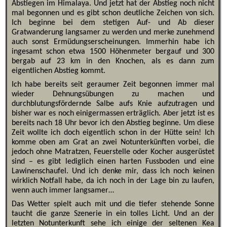
Abstiegen im Himalaya. Und jetzt hat der Abstieg noch nicht
mal begonnen und es gibt schon deutliche Zeichen von sich.
Ich beginne bei dem stetigen Auf- und Ab dieser
Gratwanderung langsamer zu werden und merke zunehmend
auch sonst Ermüdungserscheinungen. Immerhin habe ich
ingesamt schon etwa 1500 Höhenmeter bergauf und 300
bergab auf 23 km in den Knochen, als es dann zum
eigentlichen Abstieg kommt.
Ich habe bereits seit geraumer Zeit begonnen immer mal
wieder Dehnungsübungen zu machen und
durchblutungsfördernde Salbe aufs Knie aufzutragen und
bisher war es noch einigermassen erträglich. Aber jetzt ist es
bereits nach 18 Uhr bevor ich den Abstieg beginne. Um diese
Zeit wollte ich doch eigentlich schon in der Hütte sein! Ich
komme oben am Grat an zwei Notunterkünften vorbei, die
jedoch ohne Matratzen, Feuerstelle oder Kocher ausgerüstet
sind – es gibt lediglich einen harten Fussboden und eine
Lawinenschaufel. Und ich denke mir, dass ich noch keinen
wirklich Notfall habe, da ich noch in der Lage bin zu laufen,
wenn auch immer langsamer…
Das Wetter spielt auch mit und die tiefer stehende Sonne
taucht die ganze Szenerie in ein tolles Licht. Und an der
letzten Notunterkunft sehe ich einige der seltenen Kea