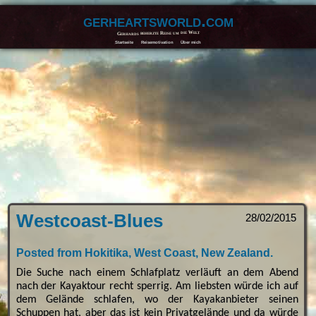
gerheartsworld.com
Gerhards beherzte Reise um die Welt
Startseite
Reisemotivation
Über mich
Westcoast-Blues
28/02/2015
Posted from Hokitika, West Coast, New Zealand.
Die Suche nach einem Schlafplatz verläuft an dem Abend
nach der Kayaktour recht sperrig. Am liebsten würde ich auf
dem Gelände schlafen, wo der Kayakanbieter seinen
Schuppen hat, aber das ist kein Privatgelände und da würde