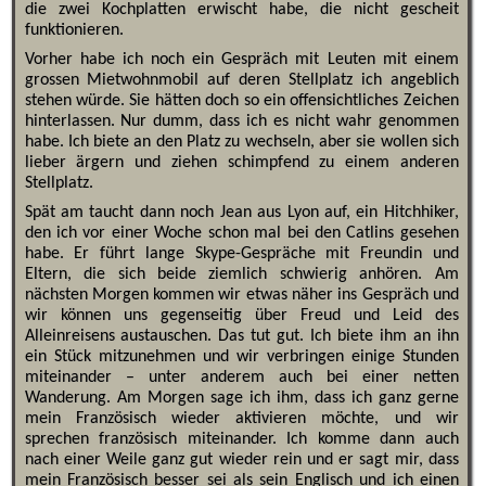
die zwei Kochplatten erwischt habe, die nicht gescheit
funktionieren.
Vorher habe ich noch ein Gespräch mit Leuten mit einem
grossen Mietwohnmobil auf deren Stellplatz ich angeblich
stehen würde. Sie hätten doch so ein offensichtliches Zeichen
hinterlassen. Nur dumm, dass ich es nicht wahr genommen
habe. Ich biete an den Platz zu wechseln, aber sie wollen sich
lieber ärgern und ziehen schimpfend zu einem anderen
Stellplatz.
Spät am taucht dann noch Jean aus Lyon auf, ein Hitchhiker,
den ich vor einer Woche schon mal bei den Catlins gesehen
habe. Er führt lange Skype-Gespräche mit Freundin und
Eltern, die sich beide ziemlich schwierig anhören. Am
nächsten Morgen kommen wir etwas näher ins Gespräch und
wir können uns gegenseitig über Freud und Leid des
Alleinreisens austauschen. Das tut gut. Ich biete ihm an ihn
ein Stück mitzunehmen und wir verbringen einige Stunden
miteinander – unter anderem auch bei einer netten
Wanderung. Am Morgen sage ich ihm, dass ich ganz gerne
mein Französisch wieder aktivieren möchte, und wir
sprechen französisch miteinander. Ich komme dann auch
nach einer Weile ganz gut wieder rein und er sagt mir, dass
mein Französisch besser sei als sein Englisch und ich einen