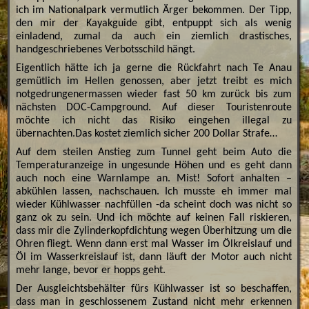
ich im Nationalpark vermutlich Ärger bekommen. Der Tipp,
den mir der Kayakguide gibt, entpuppt sich als wenig
einladend, zumal da auch ein ziemlich drastisches,
handgeschriebenes Verbotsschild hängt.
Eigentlich hätte ich ja gerne die Rückfahrt nach Te Anau
gemütlich im Hellen genossen, aber jetzt treibt es mich
notgedrungenermassen wieder fast 50 km zurück bis zum
nächsten DOC-Campground. Auf dieser Touristenroute
möchte ich nicht das Risiko eingehen illegal zu
übernachten.Das kostet ziemlich sicher 200 Dollar Strafe…
Auf dem steilen Anstieg zum Tunnel geht beim Auto die
Temperaturanzeige in ungesunde Höhen und es geht dann
auch noch eine Warnlampe an. Mist! Sofort anhalten –
abkühlen lassen, nachschauen. Ich musste eh immer mal
wieder Kühlwasser nachfüllen -da scheint doch was nicht so
ganz ok zu sein. Und ich möchte auf keinen Fall riskieren,
dass mir die Zylinderkopfdichtung wegen Überhitzung um die
Ohren fliegt. Wenn dann erst mal Wasser im Ölkreislauf und
Öl im Wasserkreislauf ist, dann läuft der Motor auch nicht
mehr lange, bevor er hopps geht.
Der Ausgleichtsbehälter fürs Kühlwasser ist so beschaffen,
dass man in geschlossenem Zustand nicht mehr erkennen