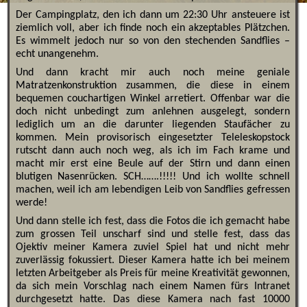
Der Campingplatz, den ich dann um 22:30 Uhr ansteuere ist
ziemlich voll, aber ich finde noch ein akzeptables Plätzchen.
Es wimmelt jedoch nur so von den stechenden Sandflies –
echt unangenehm.
Und dann kracht mir auch noch meine geniale
Matratzenkonstruktion zusammen, die diese in einem
bequemen couchartigen Winkel arretiert. Offenbar war die
doch nicht unbedingt zum anlehnen ausgelegt, sondern
lediglich um an die darunter liegenden Staufächer zu
kommen. Mein provisorisch eingesetzter Teleleskopstock
rutscht dann auch noch weg, als ich im Fach krame und
macht mir erst eine Beule auf der Stirn und dann einen
blutigen Nasenrücken. SCH…….!!!!! Und ich wollte schnell
machen, weil ich am lebendigen Leib von Sandflies gefressen
werde!
Und dann stelle ich fest, dass die Fotos die ich gemacht habe
zum grossen Teil unscharf sind und stelle fest, dass das
Ojektiv meiner Kamera zuviel Spiel hat und nicht mehr
zuverlässig fokussiert. Dieser Kamera hatte ich bei meinem
letzten Arbeitgeber als Preis für meine Kreativität gewonnen,
da sich mein Vorschlag nach einem Namen fürs Intranet
durchgesetzt hatte. Das diese Kamera nach fast 10000