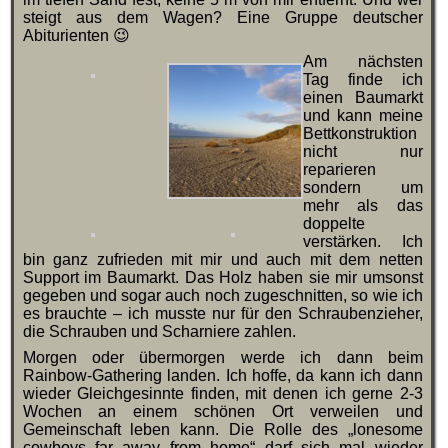
steigt aus dem Wagen? Eine Gruppe deutscher
Abiturienten 😉
Am nächsten
Tag finde ich
einen Baumarkt
und kann meine
Bettkonstruktion
nicht nur
reparieren
sondern um
mehr als das
doppelte
verstärken. Ich
bin ganz zufrieden mit mir und auch mit dem netten
Support im Baumarkt. Das Holz haben sie mir umsonst
gegeben und sogar auch noch zugeschnitten, so wie ich
es brauchte – ich musste nur für den Schraubenzieher,
die Schrauben und Scharniere zahlen.
Morgen oder übermorgen werde ich dann beim
Rainbow-Gathering landen. Ich hoffe, da kann ich dann
wieder Gleichgesinnte finden, mit denen ich gerne 2-3
Wochen an einem schönen Ort verweilen und
Gemeinschaft leben kann. Die Rolle des „lonesome
cowboys far away from home“ darf sich mal wieder