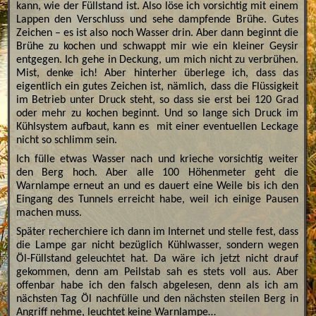
kann, wie der Füllstand ist. Also löse ich vorsichtig mit einem
Lappen den Verschluss und sehe dampfende Brühe. Gutes
Zeichen – es ist also noch Wasser drin. Aber dann beginnt die
Brühe zu kochen und schwappt mir wie ein kleiner Geysir
entgegen. Ich gehe in Deckung, um mich nicht zu verbrühen.
Mist, denke ich! Aber hinterher überlege ich, dass das
eigentlich ein gutes Zeichen ist, nämlich, dass die Flüssigkeit
im Betrieb unter Druck steht, so dass sie erst bei 120 Grad
oder mehr zu kochen beginnt. Und so lange sich Druck im
Kühlsystem aufbaut, kann es mit einer eventuellen Leckage
nicht so schlimm sein.
Ich fülle etwas Wasser nach und krieche vorsichtig weiter
den Berg hoch. Aber alle 100 Höhenmeter geht die
Warnlampe erneut an und es dauert eine Weile bis ich den
Eingang des Tunnels erreicht habe, weil ich einige Pausen
machen muss.
Später recherchiere ich dann im Internet und stelle fest, dass
die Lampe gar nicht bezüglich Kühlwasser, sondern wegen
Öl-Füllstand geleuchtet hat. Da wäre ich jetzt nicht drauf
gekommen, denn am Peilstab sah es stets voll aus. Aber
offenbar habe ich den falsch abgelesen, denn als ich am
nächsten Tag Öl nachfülle und den nächsten steilen Berg in
Angriff nehme, leuchtet keine Warnlampe…