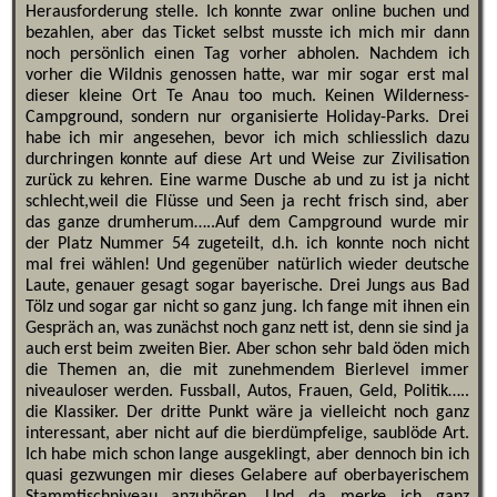
Herausforderung stelle. Ich konnte zwar online buchen und
bezahlen, aber das Ticket selbst musste ich mich mir dann
noch persönlich einen Tag vorher abholen. Nachdem ich
vorher die Wildnis genossen hatte, war mir sogar erst mal
dieser kleine Ort Te Anau too much. Keinen Wilderness-
Campground, sondern nur organisierte Holiday-Parks. Drei
habe ich mir angesehen, bevor ich mich schliesslich dazu
durchringen konnte auf diese Art und Weise zur Zivilisation
zurück zu kehren. Eine warme Dusche ab und zu ist ja nicht
schlecht,weil die Flüsse und Seen ja recht frisch sind, aber
das ganze drumherum…..Auf dem Campground wurde mir
der Platz Nummer 54 zugeteilt, d.h. ich konnte noch nicht
mal frei wählen! Und gegenüber natürlich wieder deutsche
Laute, genauer gesagt sogar bayerische. Drei Jungs aus Bad
Tölz und sogar gar nicht so ganz jung. Ich fange mit ihnen ein
Gespräch an, was zunächst noch ganz nett ist, denn sie sind ja
auch erst beim zweiten Bier. Aber schon sehr bald öden mich
die Themen an, die mit zunehmendem Bierlevel immer
niveauloser werden. Fussball, Autos, Frauen, Geld, Politik…..
die Klassiker. Der dritte Punkt wäre ja vielleicht noch ganz
interessant, aber nicht auf die bierdümpfelige, saublöde Art.
Ich habe mich schon lange ausgeklingt, aber dennoch bin ich
quasi gezwungen mir dieses Gelabere auf oberbayerischem