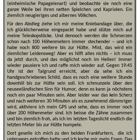
(einheimische Papageienart) und beobachte sie noch eine
ganze Weile bei ihren netten Spielchen und Kapriolen. Ein
ziemlich neugieriges und albernes Völkchen.
Für den Abstieg ziehe ich mir meine Kniebandage über, die
ich glücklicherweise eingepackt habe und stütze mich auf
meine Teleskopstöcke. Und dennoch werden die Schmerzen
schon nach 100 Höhenmetern immer stechender – und ich
habe noch 800 weitere bis zur Hütte. Mist, das wird ein
ziemlicher Leidensweg! Aber es hilft alles nichts – ich muss
da jetzt durch, und das möglichst noch im Hellen! Immer
wieder pausiere ich und raffe mich wieder auf. Gegen 19:45
Uhr ist der Talgrund erreicht, aber da sehe ich ein
handgeschriebenes Schild, dass es noch eine weitere Stunde
downhill bis zur Hütte sein soll. Ich schmunzele über den
neuseeländischen Sinn für Humor, denn es kann ja nöchstens
noch ein paar Minuten sein. Aber leider war das kein Scherz
und nach weiteren 30 Minuten als es zunehmend dämmriger
wird, aktiviere ich mein GPS und sehe, dass es immer noch
über 200 Höhenmeter sind. Ich beisse die Zähne zusammen
und bin ziemlich froh, als ich im letzten Tageslicht endlich die
letzten Meter bis zur Hütte humpele.
Dort geselle ich mich zu den beiden Frankfurtern, die ich
unterwegs getroffen hatte und ich koche mir mein Essen. Das