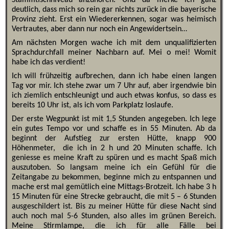
Stammtischniveau anzuhören. Und da merke ich ganz
deutlich, dass mich so rein gar nichts zurück in die bayerische
Provinz zieht. Erst ein Wiedererkennen, sogar was heimisch
Vertrautes, aber dann nur noch ein Angewidertsein…
Am nächsten Morgen wache ich mit dem unqualifizierten
Sprachdurchfall meiner Nachbarn auf. Mei o mei! Womit
habe ich das verdient!
Ich will frühzeitig aufbrechen, dann ich habe einen langen
Tag vor mir. Ich stehe zwar um 7 Uhr auf, aber irgendwie bin
ich ziemlich entschleunigt und auch etwas konfus, so dass es
bereits 10 Uhr ist, als ich vom Parkplatz loslaufe.
Der erste Wegpunkt ist mit 1,5 Stunden angegeben. Ich lege
ein gutes Tempo vor und schaffe es in 55 Minuten. Ab da
beginnt der Aufstieg zur ersten Hütte, knapp 900
Höhenmeter, die ich in 2 h und 20 Minuten schaffe. Ich
geniesse es meine Kraft zu spüren und es macht Spaß mich
auszutoben. So langsam meine ich ein Gefühl für die
Zeitangabe zu bekommen, beginne mich zu entspannen und
mache erst mal gemütlich eine Mittags-Brotzeit. Ich habe 3 h
15 Minuten für eine Strecke gebraucht, die mit 5 – 6 Stunden
ausgeschildert ist. Bis zu meiner Hütte für diese Nacht sind
auch noch mal 5-6 Stunden, also alles im grünen Bereich.
Meine Stirmlampe, die ich für alle Fälle bei