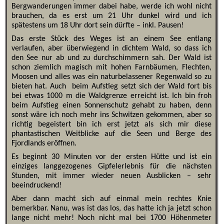
Bergwanderungen immer dabei habe, werde ich wohl nicht
brauchen, da es erst um 21 Uhr dunkel wird und ich
spätestens um 18 Uhr dort sein dürfte – inkl. Pausen!
Das erste Stück des Weges ist an einem See entlang
verlaufen, aber überwiegend in dichtem Wald, so dass ich
den See nur ab und zu durchschimmern sah. Der Wald ist
schon ziemlich magisch mit hohen Farnbäumen, Flechten,
Moosen und alles was ein naturbelassener Regenwald so zu
bieten hat. Auch beim Aufstieg setzt sich der Wald fort bis
bei etwas 1000 m die Waldgrenze erreicht ist. Ich bin froh
beim Aufstieg einen Sonnenschutz gehabt zu haben, denn
sonst wäre ich noch mehr ins Schwitzen gekommen, aber so
richtig begeistert bin ich erst jetzt als sich mir diese
phantastischen Weitblicke auf die Seen und Berge des
Fjordlands eröffnen.
Es beginnt 30 Minuten vor der ersten Hütte und ist ein
einziges langgezogenes Gipfelerlebnis für die nächsten
Stunden, mit immer wieder neuen Ausblicken – sehr
beeindruckend!
Aber dann macht sich auf einmal mein rechtes Knie
bemerkbar. Nanu, was ist das los, das hatte ich ja jetzt schon
lange nicht mehr! Noch nicht mal bei 1700 Höhenmeter