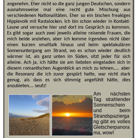
angenehm. Eher nicht so die ganz jungen Deutschen, sondern
ausnahmsweise mal eine recht gute Mischung aus
verschiedenen Nationalitäten. Eher so ein bischen freakiges
Hippievolk mit Rastalocken. Ich bin schon wieder in Kontakt-
Laune und versuche hier und dort ins Gespräch zu kommen.
Es gibt sogar auch zwei jeweils alleine reisende Frauen, die
mich beide anziehen, aber ich komme irgendwo nicht über
einen kurzen smalltalk hinaus und beim spektakulären
Sonnenuntergang am Strand, wo es schon wieder deutlich
wärmer ist, als ganz unten im Süden, sitzt jeder für sich
alleine. Ach ja, ich hätte sie am liebsten eingeladen sich in
diesem romantischen Augenblick an mich zu lehnen….. aber
die Resonanz die ich zuvor gespürt hatte, war nicht stark
genug, als dass es sich stimmig angefühlt hätte, dies
anzubieten…. seufz!
Am nächsten
Tag strahlender
Sonnenschein
und beim
Strandspazierga
ng gibt es volles
Gletscherpanora
ma, wow!