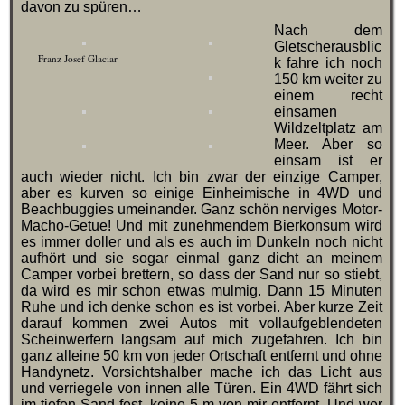
davon zu spüren…
Nach dem
Gletscherausblic
Franz Josef Glaciar
k fahre ich noch
150 km weiter zu
einem recht
einsamen
Wildzeltplatz am
Meer. Aber so
einsam ist er
auch wieder nicht. Ich bin zwar der einzige Camper,
aber es kurven so einige Einheimische in 4WD und
Beachbuggies umeinander. Ganz schön nerviges Motor-
Macho-Getue! Und mit zunehmendem Bierkonsum wird
es immer doller und als es auch im Dunkeln noch nicht
aufhört und sie sogar einmal ganz dicht an meinem
Camper vorbei brettern, so dass der Sand nur so stiebt,
da wird es mir schon etwas mulmig. Dann 15 Minuten
Ruhe und ich denke schon es ist vorbei. Aber kurze Zeit
darauf kommen zwei Autos mit vollaufgeblendeten
Scheinwerfern langsam auf mich zugefahren. Ich bin
ganz alleine 50 km von jeder Ortschaft entfernt und ohne
Handynetz. Vorsichtshalber mache ich das Licht aus
und verriegele von innen alle Türen. Ein 4WD fährt sich
im tiefen Sand fest, keine 5 m von mir entfernt. Und wer