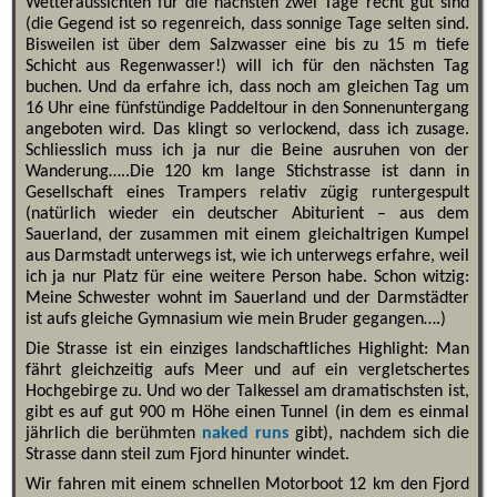
Wetteraussichten für die nächsten zwei Tage recht gut sind
(die Gegend ist so regenreich, dass sonnige Tage selten sind.
Bisweilen ist über dem Salzwasser eine bis zu 15 m tiefe
Schicht aus Regenwasser!) will ich für den nächsten Tag
buchen. Und da erfahre ich, dass noch am gleichen Tag um
16 Uhr eine fünfstündige Paddeltour in den Sonnenuntergang
angeboten wird. Das klingt so verlockend, dass ich zusage.
Schliesslich muss ich ja nur die Beine ausruhen von der
Wanderung…..Die 120 km lange Stichstrasse ist dann in
Gesellschaft eines Trampers relativ zügig runtergespult
(natürlich wieder ein deutscher Abiturient – aus dem
Sauerland, der zusammen mit einem gleichaltrigen Kumpel
aus Darmstadt unterwegs ist, wie ich unterwegs erfahre, weil
ich ja nur Platz für eine weitere Person habe. Schon witzig:
Meine Schwester wohnt im Sauerland und der Darmstädter
ist aufs gleiche Gymnasium wie mein Bruder gegangen….)
Die Strasse ist ein einziges landschaftliches Highlight: Man
fährt gleichzeitig aufs Meer und auf ein vergletschertes
Hochgebirge zu. Und wo der Talkessel am dramatischsten ist,
gibt es auf gut 900 m Höhe einen Tunnel (in dem es einmal
jährlich die berühmten
naked runs
gibt), nachdem sich die
Strasse dann steil zum Fjord hinunter windet.
Wir fahren mit einem schnellen Motorboot 12 km den Fjord