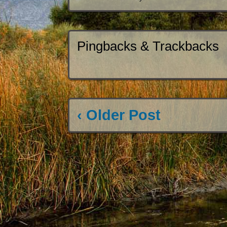
Pingbacks & Trackbacks
‹ Older Post