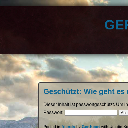
ge
Geschützt: Wie geht es
Dieser Inhalt ist passwortgeschützt. Um 
Passwort:
Posted in
friends
by
Ger-heart
with Um die Ko