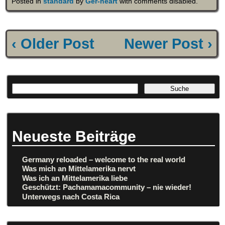
Posted in
standard
by
Ger-heart
with
comments disabled
.
‹ Older Post
Newer Post ›
Neueste Beiträge
Germany reloaded – welcome to the real world
Was mich an Mittelamerika nervt
Was ich an Mittelamerika liebe
Geschützt: Pachamamacommunity – nie wieder!
Unterwegs nach Costa Rica