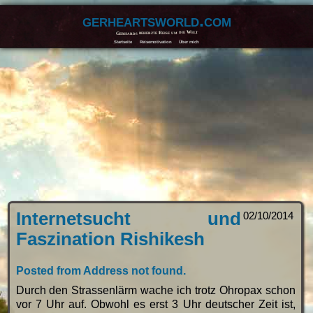
gerheartsworld.com
Gerhards beherzte Reise um die Welt
Startseite
Reisemotivation
Über mich
Internetsucht und
02/10/2014
Faszination Rishikesh
Posted from Address not found.
Durch den Strassenlärm wache ich trotz Ohropax schon
vor 7 Uhr auf. Obwohl es erst 3 Uhr deutscher Zeit ist,