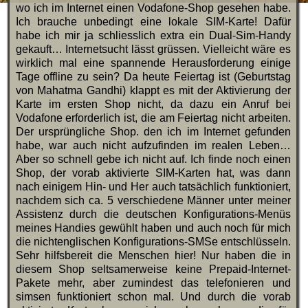
wo ich im Internet einen Vodafone-Shop gesehen habe.
Ich brauche unbedingt eine lokale SIM-Karte! Dafür
habe ich mir ja schliesslich extra ein Dual-Sim-Handy
gekauft… Internetsucht lässt grüssen. Vielleicht wäre es
wirklich mal eine spannende Herausforderung einige
Tage offline zu sein? Da heute Feiertag ist (Geburtstag
von Mahatma Gandhi) klappt es mit der Aktivierung der
Karte im ersten Shop nicht, da dazu ein Anruf bei
Vodafone erforderlich ist, die am Feiertag nicht arbeiten.
Der ursprüngliche Shop. den ich im Internet gefunden
habe, war auch nicht aufzufinden im realen Leben…
Aber so schnell gebe ich nicht auf. Ich finde noch einen
Shop, der vorab aktivierte SIM-Karten hat, was dann
nach einigem Hin- und Her auch tatsächlich funktioniert,
nachdem sich ca. 5 verschiedene Männer unter meiner
Assistenz durch die deutschen Konfigurations-Menüs
meines Handies gewühlt haben und auch noch für mich
die nichtenglischen Konfigurations-SMSe entschlüsseln.
Sehr hilfsbereit die Menschen hier! Nur haben die in
diesem Shop seltsamerweise keine Prepaid-Internet-
Pakete mehr, aber zumindest das telefonieren und
simsen funktioniert schon mal. Und durch die vorab