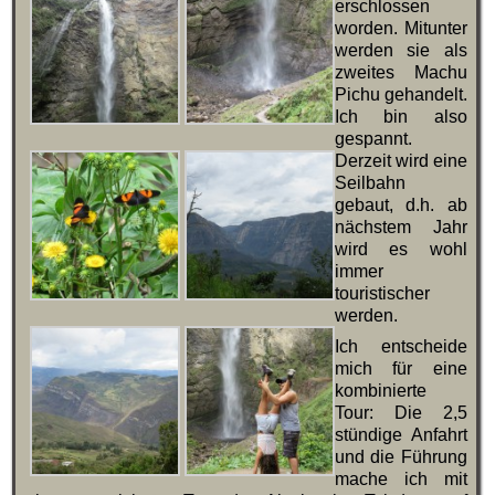
erschlossen
worden. Mitunter
werden sie als
zweites Machu
Pichu gehandelt.
Ich bin also
gespannt.
Derzeit wird eine
Seilbahn
gebaut, d.h. ab
nächstem Jahr
wird es wohl
immer
touristischer
werden.
Ich entscheide
mich für eine
kombinierte
Tour: Die 2,5
stündige Anfahrt
und die Führung
mache ich mit