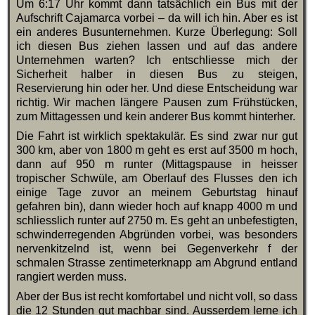
Um 6:17 Uhr kommt dann tatsächlich ein Bus mit der
Aufschrift Cajamarca vorbei – da will ich hin. Aber es ist
ein anderes Busunternehmen. Kurze Überlegung: Soll
ich diesen Bus ziehen lassen und auf das andere
Unternehmen warten? Ich entschliesse mich der
Sicherheit halber in diesen Bus zu steigen,
Reservierung hin oder her. Und diese Entscheidung war
richtig. Wir machen längere Pausen zum Frühstücken,
zum Mittagessen und kein anderer Bus kommt hinterher.
Die Fahrt ist wirklich spektakulär. Es sind zwar nur gut
300 km, aber von 1800 m geht es erst auf 3500 m hoch,
dann auf 950 m runter (Mittagspause in heisser
tropischer Schwüle, am Oberlauf des Flusses den ich
einige Tage zuvor an meinem Geburtstag hinauf
gefahren bin), dann wieder hoch auf knapp 4000 m und
schliesslich runter auf 2750 m. Es geht an unbefestigten,
schwinderregenden Abgründen vorbei, was besonders
nervenkitzelnd ist, wenn bei Gegenverkehr f der
schmalen Strasse zentimeterknapp am Abgrund entland
rangiert werden muss.
Aber der Bus ist recht komfortabel und nicht voll, so dass
die 12 Stunden gut machbar sind. Ausserdem lerne ich