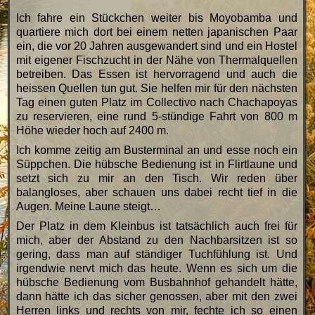
Ich fahre ein Stückchen weiter bis Moyobamba und
quartiere mich dort bei einem netten japanischen Paar
ein, die vor 20 Jahren ausgewandert sind und ein Hostel
mit eigener Fischzucht in der Nähe von Thermalquellen
betreiben. Das Essen ist hervorragend und auch die
heissen Quellen tun gut. Sie helfen mir für den nächsten
Tag einen guten Platz im Collectivo nach Chachapoyas
zu reservieren, eine rund 5-stündige Fahrt von 800 m
Höhe wieder hoch auf 2400 m.
Ich komme zeitig am Busterminal an und esse noch ein
Süppchen. Die hübsche Bedienung ist in Flirtlaune und
setzt sich zu mir an den Tisch. Wir reden über
balangloses, aber schauen uns dabei recht tief in die
Augen. Meine Laune steigt…
Der Platz in dem Kleinbus ist tatsächlich auch frei für
mich, aber der Abstand zu den Nachbarsitzen ist so
gering, dass man auf ständiger Tuchfühlung ist. Und
irgendwie nervt mich das heute. Wenn es sich um die
hübsche Bedienung vom Busbahnhof gehandelt hätte,
dann hätte ich das sicher genossen, aber mit den zwei
Herren links und rechts von mir, fechte ich so einen