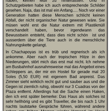
haben, keinen Müll zu hinterlassen. Und in
Schutzgebieten habe ich auch entsprechende Schilder
gesehen. Naja, das ist mal ein Anfang…. Noch vor einer
Generation hatten diese Menschen schlicht keinen
Abfall, der nicht organischer Natur gewesen wäre. Sie
müsen wohl erst die Natur extrem mit Plastikmüll
verschandelt haben, bevor irgendwann das
Bewusstsein entsteht, dass dies nicht schön ist und
ausserdem über die Tiere auch in die menschliche
Nahrungskette gelangt.
In Chachapoyas ist es trüb und regnerisch als ich
ankomme. Aber nach der tropischen Hitze in den
Niederungen, stört mich das erst mal nicht. Ich nehme
am Busbahnhof ausnahmsweise mal das Angebot eines
Schleppers an, der mir ein Hostel für gerade mal 20
Soles (5,50 EUR) mit eigenem Bad anpreist. Das
Zimmer sieht wirklich recht gut und sauber aus und die
Gegen ist ziemlich ruhig, obwohl nur 3 Cuadras von der
Plaza entfernt. Allerdings hat die Sache einen Haken,
den ich erst später bemerke: Das Haus als solches ist
sehr hellhörig und es gibt Traveller, die bis nach 1 Uhr
nachts lautstarke Gespräche führen, während andere