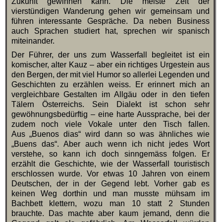
Zukunft gewinnen kann. Die meiste Zeit der
vierstündigen Wanderung gehen wir gemeinsam und
führen interessante Gespräche. Da neben Business
auch Sprachen studiert hat, sprechen wir spanisch
miteinander.
Der Führer, der uns zum Wasserfall begleitet ist ein
komischer, alter Kauz – aber ein richtiges Urgestein aus
den Bergen, der mit viel Humor so allerlei Legenden und
Geschichten zu erzählen weiss. Er erinnert mich an
vergleichbare Gestalten im Allgäu oder in den tiefen
Tälern Österreichs. Sein Dialekt ist schon sehr
gewöhnungsbedürftig – eine harte Aussprache, bei der
zudem noch viele Vokale unter den Tisch fallen.
Aus „Buenos dias“ wird dann so was ähnliches wie
„Buens das“. Aber auch wenn ich nicht jedes Wort
verstehe, so kann ich doch sinngemäss folgen. Er
erzählt die Geschichte, wie der Wasserfall touristisch
erschlossen wurde. Vor etwas 10 Jahren von einem
Deutschen, der in der Gegend lebt. Vorher gab es
keinen Weg dorthin und man musste mühsam im
Bachbett klettern, wozu man 10 statt 2 Stunden
brauchte. Das machte aber kaum jemand, denn die