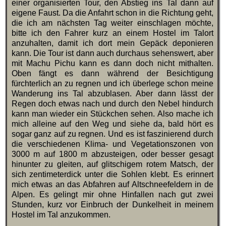
einer organisierten Tour, den Abstieg ins Tal dann auf
eigene Faust. Da die Anfahrt schon in die Richtung geht,
die ich am nächsten Tag weiter einschlagen möchte,
bitte ich den Fahrer kurz an einem Hostel im Talort
anzuhalten, damit ich dort mein Gepäck deponieren
kann. Die Tour ist dann auch durchaus sehenswert, aber
mit Machu Pichu kann es dann doch nicht mithalten.
Oben fängt es dann während der Besichtigung
fürchterlich an zu regnen und ich überlege schon meine
Wanderung ins Tal abzublasen. Aber dann lässt der
Regen doch etwas nach und durch den Nebel hindurch
kann man wieder ein Stückchen sehen. Also mache ich
mich alleine auf den Weg und siehe da, bald hört es
sogar ganz auf zu regnen. Und es ist faszinierend durch
die verschiedenen Klima- und Vegetationszonen von
3000 m auf 1800 m abzusteigen, oder besser gesagt
hinunter zu gleiten, auf glitschigem rotem Matsch, der
sich zentimeterdick unter die Sohlen klebt. Es erinnert
mich etwas an das Abfahren auf Altschneefeldern in de
Alpen. Es gelingt mir ohne Hinfallen nach gut zwei
Stunden, kurz vor Einbruch der Dunkelheit in meinem
Hostel im Tal anzukommen.