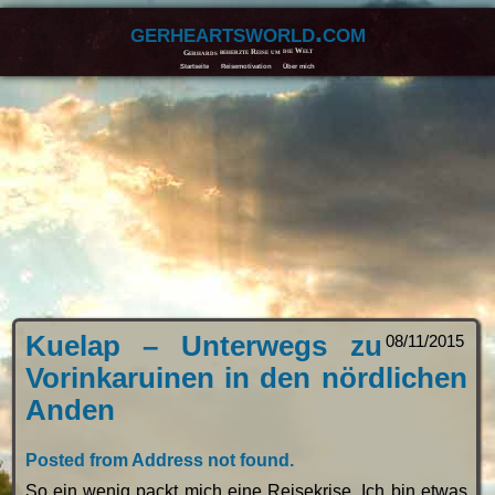
gerheartsworld.com
Gerhards beherzte Reise um die Welt
Startseite
Reisemotivation
Über mich
Kuelap – Unterwegs zu
08/11/2015
Vorinkaruinen in den nördlichen
Anden
Posted from Address not found.
So ein wenig packt mich eine Reisekrise. Ich bin etwas