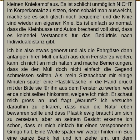
kleinen Kniekampf aus. Es ist schlicht unmöglich NICHT
im Körperkontakt zu sitzen, denn sobald man ausweicht,
mache sie es sich gleich noch bequemer und die Knie
sind wieder am eigenen Knie. Es ist einfach so normal,
dass die Kleinbusse und Autos brechend voll sind, dass
es keinerlei Verständnis für das Bedürfnis nach
Individualdistanz gibt.
Ich bin also etwas genervt und als die Fahrgäste dann
anfangen ihren Müll einfach aus dem Fenster zu werfen,
kann ich nicht an mich halten und mache Bemerkungen,
dass sie den Müll doch nicht einfach die Gegend
schmeissen sollten. Als mein Sitznachbar mir einige
Minuten später eine Plastikflasche in die Hand drückt
mit der Bitte sie für ihn aus dem Fenster zu werfen, weil
er da nicht selber hinkommt, weigere ich mich. Er schaut
mich gross an und fragt „Warum“? Ich versuche
daraufhin zu erklären, dass man die Natur eben
bewahren sollte und dass Plastik ewig braucht um sich
zu zersetzen, aber an seinem Gesicht erkenne ich
schon, dass er mich einfach für einen versponnenen
Gringo hält. Eine Weile später wir weiter hinten im Bus
eine ganze Bank frei und ich ziehe um, um dem