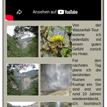
Von der
Wasserfall-Tour
komme ich
jedenfalls mit
einem guten
Gefühl zurück
ins Hotel.
Für den
nächsten Tag
plane ich die
berühmten
Ruinen von
Kuelap ein. Sie
sind erst vor
rund 10 Jahren
wiederentdeckt,
d.h. touristisch