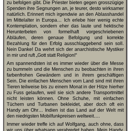
zu befolgen gibt. Die Priester bieten gegen grosszügige
Spenden ihre Segnungen an, je teurer, desto wirksamer
natürlich. Erinnert mich irgendwie an den Ablasshandel
im Mittelalter in Europa… Ich erlebe hier wenig echte
Kontemplation, sondern eher das laute und hektische
Herunterbeten von formelhaft vorgeschriebenen
Abläufen, deren genaue Befolgung und korrekte
Bezahlung für den Erfolg ausschlaggebend sein soll.
Nein Danke! Da wehrt sich der anarchistische Mystiker
in mir und ruft „Gott statt Religion!“
Am spannendsten ist es immer wieder über die Messe
zu bummeln und die Menschen zu beobachten in ihren
farbenfrohen Gewändern und in ihrem geschäftigen
Sein. Die einfachen Menschen vom Land sind mit ihren
Tieren teilweise bis zu einem Monat in der Hitze hierher
zu Fuss gelaufen, weil sie sich andere Transportmittel
nicht leisten können. Ohne Schuhe, mit einfachen
Tüchern und Turbanen bekleidet, aber doch oft ein
Handy am Ohr… Indien ist das Land auf der Welt mit
den niedrigsten Mobilfunkpreisen weltweit….
Immer wieder treffe ich auf Wolfgang, auch ohne, dass
wir uns über whatsapp verabredet haben. Mein Handy,