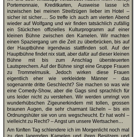
Portemonnaie, Kreditkarten, Ausweise lasse ich
inzwischen bei meinen Streifzügen lieber im Hotel –
sicher ist sicher…. So treffe ich auch am vierten Abend
wieder auf Wolfgang und wir finden tatsächlich zufällig
ein Stückchen offizielles Kulturprogramm auf einer
kleinen Bühne zwischen den Kamelen. Wir machten
einen Spaziergang um die Zeit zu überbrücken, bis auf
der Hauptbühne irgendwas stattfinden soll. Auf der
Hauptbühne findet nix statt, aber dafür auf dieser kleinen
Bühne mit bis zum Anschlag übersteuerten
Lautsprechern. Auf der Bühne singt eine Gruppe Frauen
zu Trommelmusik. Jedoch wirken diese Frauen
eigentlich eher wie verkleidete Männer – das
sogenannte dritte Geschlecht? Sie machen so was wie
eine Comedy-Show, aber die Gags sind sprachlich für
uns leider nicht zu verstehen. Wir werden umringt von
wunderhübschen Zigeunerkindern mit tollen, grossen
braunen Augen, die sehr charmant lächeln – bis ein
Ordnungshüter sie von uns wegscheucht. Er hat wohl –
vielleicht zu Recht? – Angst um unsere Wertsachen…
Am fünften Tag schlendere ich im Morgenlicht noch mal
zu den lagernden Kamelen und ihren Besitzern und