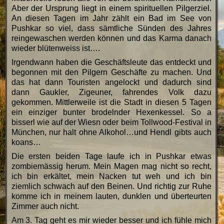
Aber der Ursprung liegt in einem spirituellen Pilgerziel.
An diesen Tagen im Jahr zählt ein Bad im See von
Pushkar so viel, dass sämtliche Sünden des Jahres
reingewaschen werden können und das Karma danach
wieder blütenweiss ist….
Irgendwann haben die Geschäftsleute das entdeckt und
begonnen mit den Pilgern Geschäfte zu machen. Und
das hat dann Touristen angelockt und dadurch sind
dann Gaukler, Zigeuner, fahrendes Volk dazu
gekommen. Mittlerweile ist die Stadt in diesen 5 Tagen
ein einziger bunter brodelnder Hexenkessel. So a
bisserl wie auf der Wiesn oder beim Tollwood-Festival in
München, nur halt ohne Alkohol…und Hendl gibts auch
koans…
Die ersten beiden Tage laufe ich in Pushkar etwas
zombiemässig herum. Mein Magen mag nicht so recht,
ich bin erkältet, mein Nacken tut weh und ich bin
ziemlich schwach auf den Beinen. Und richtig zur Ruhe
komme ich in meinem lauten, dunklen und überteurten
Zimmer auch nicht.
Am 3. Tag geht es mir wieder besser und ich fühle mich