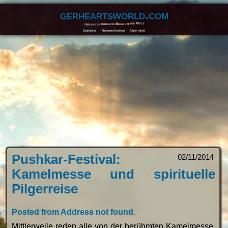
gerheartsworld.com
Gerhards beherzte Reise um die Welt
Startseite
Reisemotivation
Über mich
Pushkar-Festival:
02/11/2014
Kamelmesse und spirituelle
Pilgerreise
Posted from Address not found.
Mittlerweile reden alle von der berühmten Kamelmesse.