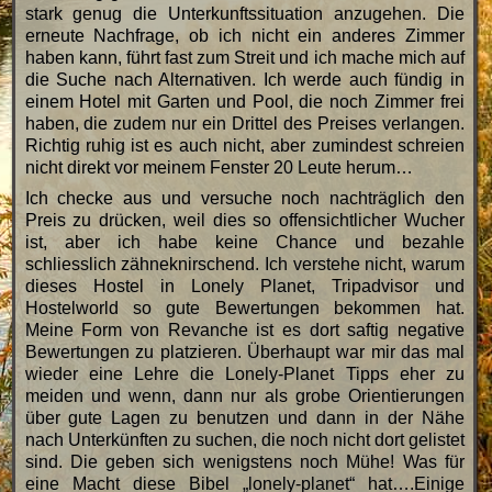
stark genug die Unterkunftssituation anzugehen. Die
erneute Nachfrage, ob ich nicht ein anderes Zimmer
haben kann, führt fast zum Streit und ich mache mich auf
die Suche nach Alternativen. Ich werde auch fündig in
einem Hotel mit Garten und Pool, die noch Zimmer frei
haben, die zudem nur ein Drittel des Preises verlangen.
Richtig ruhig ist es auch nicht, aber zumindest schreien
nicht direkt vor meinem Fenster 20 Leute herum…
Ich checke aus und versuche noch nachträglich den
Preis zu drücken, weil dies so offensichtlicher Wucher
ist, aber ich habe keine Chance und bezahle
schliesslich zähneknirschend. Ich verstehe nicht, warum
dieses Hostel in Lonely Planet, Tripadvisor und
Hostelworld so gute Bewertungen bekommen hat.
Meine Form von Revanche ist es dort saftig negative
Bewertungen zu platzieren. Überhaupt war mir das mal
wieder eine Lehre die Lonely-Planet Tipps eher zu
meiden und wenn, dann nur als grobe Orientierungen
über gute Lagen zu benutzen und dann in der Nähe
nach Unterkünften zu suchen, die noch nicht dort gelistet
sind. Die geben sich wenigstens noch Mühe! Was für
eine Macht diese Bibel „lonely-planet“ hat….Einige