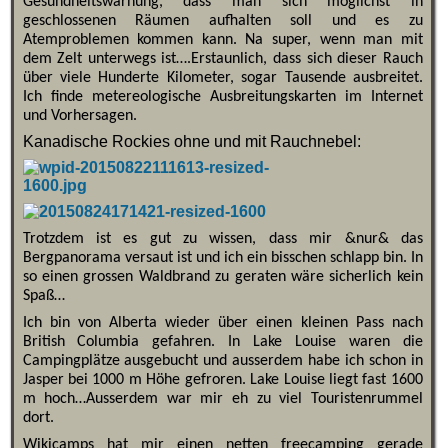
Gesundheitswarnung, dass man sich möglichst in
geschlossenen Räumen aufhalten soll und es zu
Atemproblemen kommen kann. Na super, wenn man mit
dem Zelt unterwegs ist….Erstaunlich, dass sich dieser Rauch
über viele Hunderte Kilometer, sogar Tausende ausbreitet.
Ich finde metereologische Ausbreitungskarten im Internet
und Vorhersagen.
Kanadische Rockies ohne und mit Rauchnebel:
Trotzdem ist es gut zu wissen, dass mir &nur& das
Bergpanorama versaut ist und ich ein bisschen schlapp bin. In
so einen grossen Waldbrand zu geraten wäre sicherlich kein
Spaß…
Ich bin von Alberta wieder über einen kleinen Pass nach
British Columbia gefahren. In Lake Louise waren die
Campingplätze ausgebucht und ausserdem habe ich schon in
Jasper bei 1000 m Höhe gefroren. Lake Louise liegt fast 1600
m hoch…Ausserdem war mir eh zu viel Touristenrummel
dort.
Wikicamps hat mir einen netten freecamping gerade