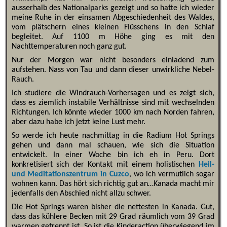
ausserhalb des Nationalparks gezeigt und so hatte ich wieder
meine Ruhe in der einsamen Abgeschiedenheit des Waldes,
vom plätschern eines kleinen Flüsschens in den Schlaf
begleitet. Auf 1100 m Höhe ging es mit den
Nachttemperaturen noch ganz gut.
Nur der Morgen war nicht besonders einladend zum
aufstehen. Nass von Tau und dann dieser unwirkliche Nebel-
Rauch.
Ich studiere die Windrauch-Vorhersagen und es zeigt sich,
dass es ziemlich instabile Verhältnisse sind mit wechselnden
Richtungen. Ich könnte wieder 1000 km nach Norden fahren,
aber dazu habe ich jetzt keine Lust mehr.
So werde ich heute nachmittag in die Radium Hot Springs
gehen und dann mal schauen, wie sich die Situation
entwickelt. In einer Woche bin ich eh in Peru. Dort
konkretisiert sich der Kontakt mit einem holistischen
Heil-
und Meditationszentrum in Cuzco
, wo ich vermutlich sogar
wohnen kann. Das hört sich richtig gut an…Kanada macht mir
jedenfalls den Abschied nicht allzu schwer.
Die Hot Springs waren bisher die nettesten in Kanada. Gut,
dass das kühlere Becken mit 29 Grad räumlich vom 39 Grad
warmen getrennt ist. So ist die Kinderaction überwiegend im