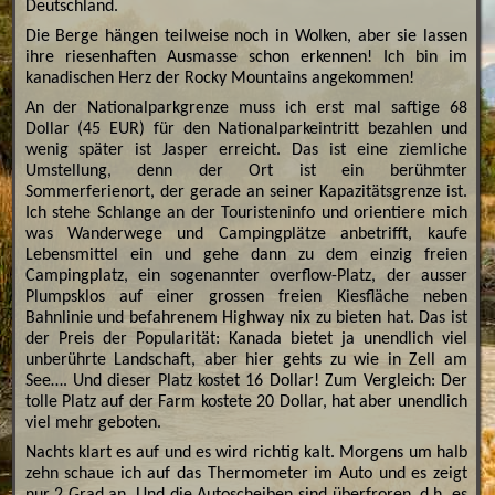
Deutschland.
Die Berge hängen teilweise noch in Wolken, aber sie lassen
ihre riesenhaften Ausmasse schon erkennen! Ich bin im
kanadischen Herz der Rocky Mountains angekommen!
An der Nationalparkgrenze muss ich erst mal saftige 68
Dollar (45 EUR) für den Nationalparkeintritt bezahlen und
wenig später ist Jasper erreicht. Das ist eine ziemliche
Umstellung, denn der Ort ist ein berühmter
Sommerferienort, der gerade an seiner Kapazitätsgrenze ist.
Ich stehe Schlange an der Touristeninfo und orientiere mich
was Wanderwege und Campingplätze anbetrifft, kaufe
Lebensmittel ein und gehe dann zu dem einzig freien
Campingplatz, ein sogenannter overflow-Platz, der ausser
Plumpsklos auf einer grossen freien Kiesfläche neben
Bahnlinie und befahrenem Highway nix zu bieten hat. Das ist
der Preis der Popularität: Kanada bietet ja unendlich viel
unberührte Landschaft, aber hier gehts zu wie in Zell am
See…. Und dieser Platz kostet 16 Dollar! Zum Vergleich: Der
tolle Platz auf der Farm kostete 20 Dollar, hat aber unendlich
viel mehr geboten.
Nachts klart es auf und es wird richtig kalt. Morgens um halb
zehn schaue ich auf das Thermometer im Auto und es zeigt