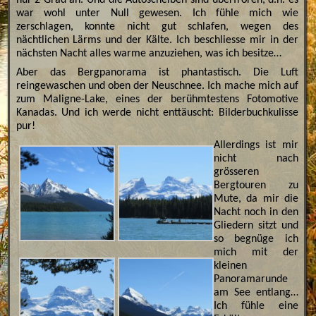
nur 2 Grad an. Und die Autoscheiben sind überfroren, d.h. es
war wohl unter Null gewesen. Ich fühle mich wie
zerschlagen, konnte nicht gut schlafen, wegen des
nächtlichen Lärms und der Kälte. Ich beschliesse mir in der
nächsten Nacht alles warme anzuziehen, was ich besitze…
Aber das Bergpanorama ist phantastisch. Die Luft
reingewaschen und oben der Neuschnee. Ich mache mich auf
zum Maligne-Lake, eines der berühmtestens Fotomotive
Kanadas. Und ich werde nicht enttäuscht: Bilderbuchkulisse
pur!
Allerdings ist mir
nicht nach
grösseren
Bergtouren zu
Mute, da mir die
Nacht noch in den
Gliedern sitzt und
so begnüge ich
mich mit der
kleinen
Panoramarunde
am See entlang…
Ich fühle eine