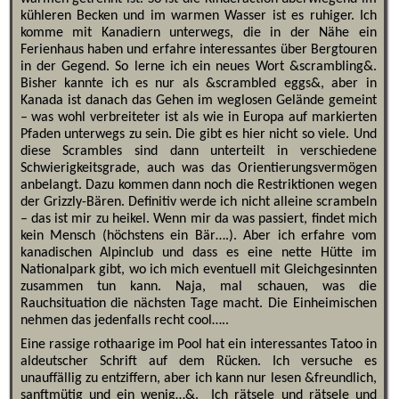
kühleren Becken und im warmen Wasser ist es ruhiger. Ich
komme mit Kanadiern unterwegs, die in der Nähe ein
Ferienhaus haben und erfahre interessantes über Bergtouren
in der Gegend. So lerne ich ein neues Wort &scrambling&.
Bisher kannte ich es nur als &scrambled eggs&, aber in
Kanada ist danach das Gehen im weglosen Gelände gemeint
– was wohl verbreiteter ist als wie in Europa auf markierten
Pfaden unterwegs zu sein. Die gibt es hier nicht so viele. Und
diese Scrambles sind dann unterteilt in verschiedene
Schwierigkeitsgrade, auch was das Orientierungsvermögen
anbelangt. Dazu kommen dann noch die Restriktionen wegen
der Grizzly-Bären. Definitiv werde ich nicht alleine scrambeln
– das ist mir zu heikel. Wenn mir da was passiert, findet mich
kein Mensch (höchstens ein Bär….). Aber ich erfahre vom
kanadischen Alpinclub und dass es eine nette Hütte im
Nationalpark gibt, wo ich mich eventuell mit Gleichgesinnten
zusammen tun kann. Naja, mal schauen, was die
Rauchsituation die nächsten Tage macht. Die Einheimischen
nehmen das jedenfalls recht cool…..
Eine rassige rothaarige im Pool hat ein interessantes Tatoo in
aldeutscher Schrift auf dem Rücken. Ich versuche es
unauffällig zu entziffern, aber ich kann nur lesen &freundlich,
sanftmütig und ein wenig…&. Ich rätsele und rätsele und