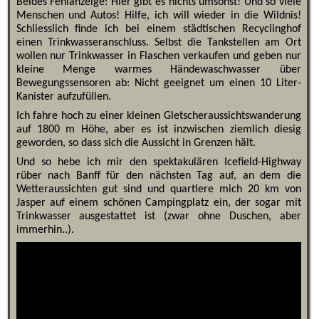
Beides Fehlanzeige: Hier gibt es nichts umsonst! Und so viele
Menschen und Autos! Hilfe, ich will wieder in die Wildnis!
Schliesslich finde ich bei einem städtischen Recyclinghof
einen Trinkwasseranschluss. Selbst die Tankstellen am Ort
wollen nur Trinkwasser in Flaschen verkaufen und geben nur
kleine Menge warmes Händewaschwasser über
Bewegungssensoren ab: Nicht geeignet um einen 10 Liter-
Kanister aufzufüllen.
Ich fahre hoch zu einer kleinen Gletscheraussichtswanderung
auf 1800 m Höhe, aber es ist inzwischen ziemlich diesig
geworden, so dass sich die Aussicht in Grenzen hält.
Und so hebe ich mir den spektakulären Icefield-Highway
rüber nach Banff für den nächsten Tag auf, an dem die
Wetteraussichten gut sind und quartiere mich 20 km von
Jasper auf einem schönen Campingplatz ein, der sogar mit
Trinkwasser ausgestattet ist (zwar ohne Duschen, aber
immerhin..).