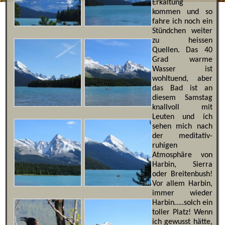
Erkältung
kommen und so
fahre ich noch ein
Stündchen weiter
zu heissen
Quellen. Das 40
Grad warme
Wasser ist
wohltuend, aber
das Bad ist an
diesem Samstag
knallvoll mit
Leuten und ich
sehen mich nach
der meditativ-
ruhigen
Atmosphäre von
Harbin, Sierra
oder Breitenbush!
Vor allem Harbin,
immer wieder
Harbin…..solch ein
toller Platz! Wenn
ich gewusst hätte,