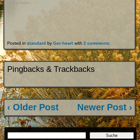
Wird geladen...
Posted in
standard
by
Ger-heart
with
2 comments
.
Pingbacks & Trackbacks
‹ Older Post
Newer Post ›