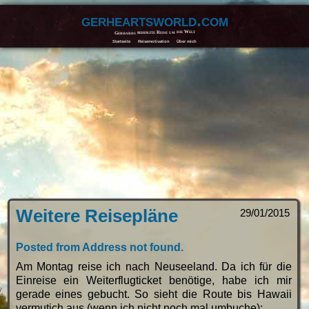
gerheartsworld.com
Gerhards beherzte Reise um die Welt
Startseite
Reisemotivation
Über mich
Weitere Reisepläne
29/01/2015
Posted from Address not found.
Am Montag reise ich nach Neuseeland. Da ich für die
Einreise ein Weiterflugticket benötige, habe ich mir
gerade eines gebucht. So sieht die Route bis Hawaii
vermutich aus (wenn ich nicht noch mal umbuche):