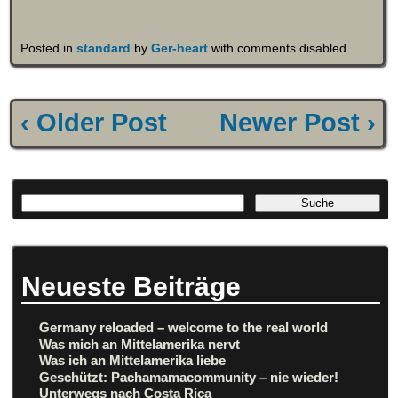
Posted in
standard
by
Ger-heart
with
comments disabled
.
‹ Older Post
Newer Post ›
Neueste Beiträge
Germany reloaded – welcome to the real world
Was mich an Mittelamerika nervt
Was ich an Mittelamerika liebe
Geschützt: Pachamamacommunity – nie wieder!
Unterwegs nach Costa Rica