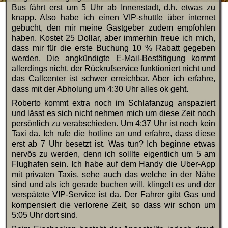
Bus fährt erst um 5 Uhr ab Innenstadt, d.h. etwas zu
knapp. Also habe ich einen VIP-shuttle über internet
gebucht, den mir meine Gastgeber zudem empfohlen
haben. Kostet 25 Dollar, aber immerhin freue ich mich,
dass mir für die erste Buchung 10 % Rabatt gegeben
werden. Die angkündigte E-Mail-Bestätigung kommt
allerdings nicht, der Rückrufservice funktioniert nicht und
das Callcenter ist schwer erreichbar. Aber ich erfahre,
dass mit der Abholung um 4:30 Uhr alles ok geht.
Roberto kommt extra noch im Schlafanzug anspaziert
und lässt es sich nicht nehmen mich um diese Zeit noch
persönlich zu verabschieden. Um 4:37 Uhr ist noch kein
Taxi da. Ich rufe die hotline an und erfahre, dass diese
erst ab 7 Uhr besetzt ist. Was tun? Ich beginne etwas
nervös zu werden, denn ich solllte eigentlich um 5 am
Flughafen sein. Ich habe auf dem Handy die Uber-App
mit privaten Taxis, sehe auch das welche in der Nähe
sind und als ich gerade buchen will, klingelt es und der
verspätete VIP-Service ist da. Der Fahrer gibt Gas und
kompensiert die verlorene Zeit, so dass wir schon um
5:05 Uhr dort sind.