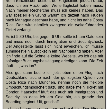
Beim Einchecken besteht der Angestellte jedoch drauf,
dass ich ein Rück- oder Weiterflugticket haben muss.
Nach meiner Recherche muss ich keines haben. Das
war speziell ein Grund warum ich gezielt nach Flügen
nach Managua geschaut habe, und nicht ins nahe Costa
Rica. Dort wird nämlich zwingend ein weiterführendes
Ticket verlangt.
Es ist 5:30 Uhr, bis gegen 6 Uhr sollte ich am Gate sein
und muss noch durch Immigration und Securitycheck.
Der Angestellte lässt sich nicht erweichen, ich müsse
zumindest ein Busticket in ein Nachbarland haben. Aber
ich finde auf die Schnelle keine Website, wo ich das mit
sofortiger Buchungsbestätigung erledigen kann. Die Zeit
läuft….., was tun?
Also gut, dann buche ich jetzt eben einen Flug nach
Deutschland, suche nach der günstigsten Option von
Costa Rica nach München, nehme noch die flexible
Umbuchungsmöglicheit dazu und habe mein Ticket mit
Condor. Haarscharf läuft das auch mit Immigration und
Security, so dass ich am Gate bin, als gerade das
Boarding beginnt. Uff, geschafft!
In Lima hänge ich dann aber erst mal fest. Der Flieger