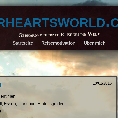
rheartsworld.
Gerhards beherzte Reise um die Welt
Startseite
Reisemotivation
Über mich
n
19/01/2016
gentinien
, Essen, Transport, Eintrittsgelder:
)