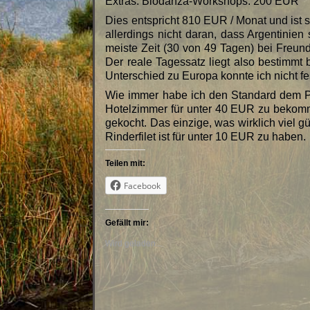
Extras: Biodanza-Workshops: 200 EUR
Dies entspricht 810 EUR / Monat und ist 
allerdings nicht daran, dass Argentinien
meiste Zeit (30 von 49 Tagen) bei Freu
Der reale Tagessatz liegt also bestimm
Unterschied zu Europa konnte ich nicht fe
Wie immer habe ich den Standard dem Pr
Hotelzimmer für unter 40 EUR zu bekomm
gekocht. Das einzige, was wirklich viel gü
Rinderfilet ist für unter 10 EUR zu haben.
Teilen mit:
Facebook
Gefällt mir:
Wird geladen...