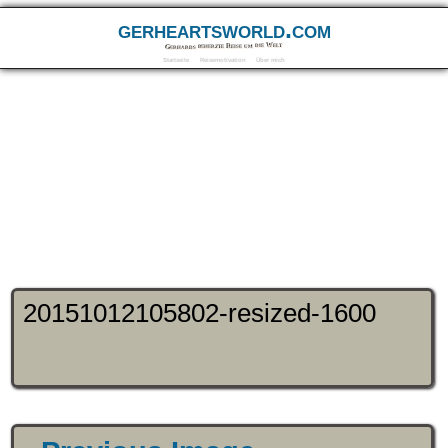
gerheartsworld.com
Gerhards beherzte Reise um die Welt
Startseite
Reisemotivation
Über mich
20151012105802-resized-1600