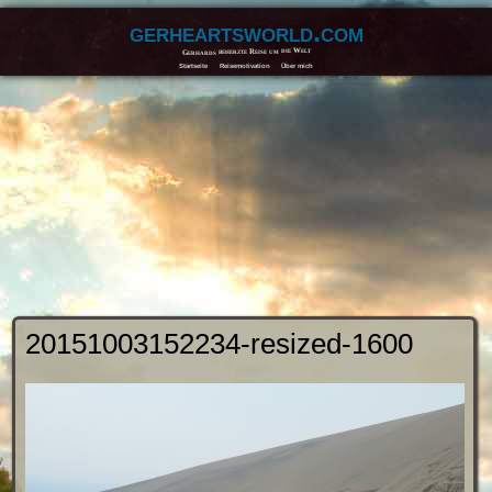
gerheartsworld.com
Gerhards beherzte Reise um die Welt
Startseite
Reisemotivation
Über mich
20151003152234-resized-1600