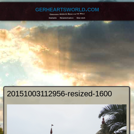
gerheartsworld.com
Gerhards beherzte Reise um die Welt
Startseite
Reisemotivation
Über mich
20151003112956-resized-1600