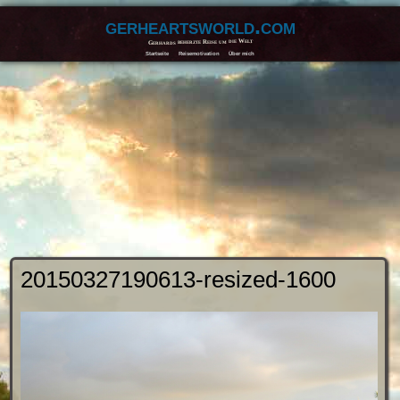
gerheartsworld.com
Gerhards beherzte Reise um die Welt
Startseite
Reisemotivation
Über mich
20150327190613-resized-1600