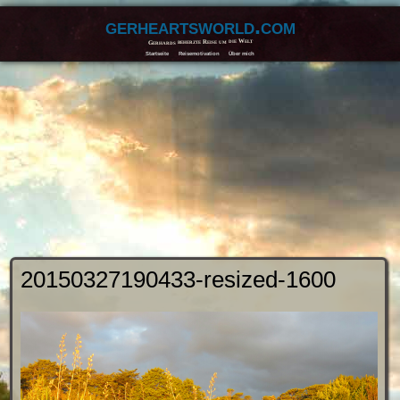
gerheartsworld.com
Gerhards beherzte Reise um die Welt
Startseite
Reisemotivation
Über mich
20150327190433-resized-1600